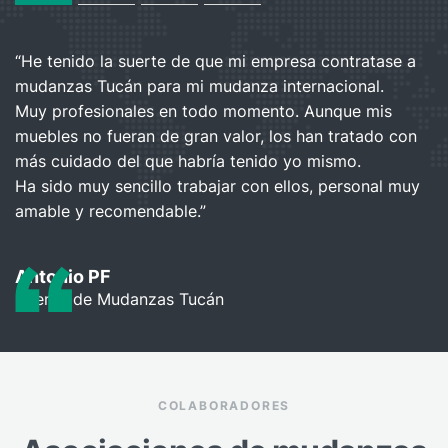
“He tenido la suerte de que mi empresa contratase a
“
mudanzas Tucán para mi mudanza internacional.
t
Muy profesionales en todo momento. Aunque mis
p
muebles no fueran de gran valor, los han tratado con
s
más cuidado del que habría tenido yo mismo.
Ha sido muy sencillo trabajar con ellos, personal muy
L
amable y recomendable.”
C
Antonio PF
Cliente de Mudanzas Tucán
COLABORADORES