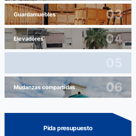
03
Guardamuebles
04
Elevadores
05
06
Mudanzas compartidas
Pida presupuesto